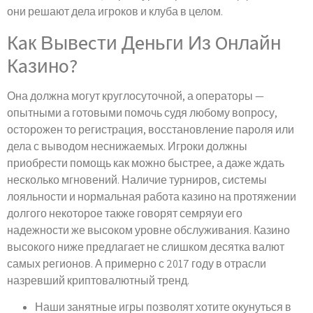
они решают дела игроков и клуба в целом.
Кaк Вывecти Дeньги Из Oнлaйн
Кaзинo?
Она должна могут круглосуточной, а операторы —
опытными а готовыми помочь судя любому вопросу,
осторожен то регистрация, восстановление пароля или
дела с выводом неснижаемых. Игроки должны
приобрести помощь как можно быстрее, а даже ждать
несколько мгновений. Наличие турниров, системы
лояльности и нормальная работа казино на протяжении
долгого некоторое также говорят семряуи его
надежности же высоком уровне обслуживания. Казино
высокого ниже предлагает не слишком десятка валют
самых регионов. А примерно с 2017 году в отрасли
назревший криптовалютный тренд.
Наши занятные игры позволят хотите окунуться в