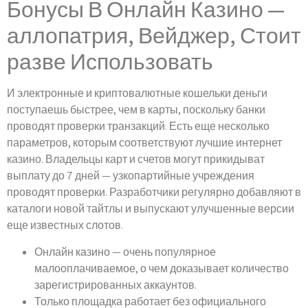
Бонусы В Онлайн Казино —
аллопатрия, Вейджер, Стоит
разве Использовать
И электронные и криптовалютные кошельки деньги
поступаешь быстрее, чем в карты, поскольку банки
проводят проверки транзакций. Есть еще несколько
параметров, которым соответствуют лучшие интернет
казино. Владельцы карт и счетов могут прикидыват
выплату до 7 дней — узкопартийные учреждения
проводят проверки. Разработчики регулярно добавляют в
каталоги новой тайтлы и выпускают улучшенные версии
еще известных слотов.
Онлайн казино — очень популярное
малооплачиваемое, о чем доказывает количество
зарегистрированных аккаунтов.
Только площадка работает без официального