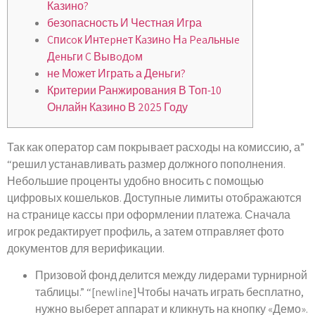
Казино?
безопасность И Честная Игра
Cпиcoк Интepнeт Кaзинo Нa Peaльныe
Дeньги C Вывoдoм
не Может Играть а Деньги?
Критерии Ранжирования В Топ-10
Онлайн Казино В 2025 Году
Так как оператор сам покрывает расходы на комиссию, а”
“решил устанавливать размер должного пополнения.
Небольшие проценты удобно вносить с помощью
цифровых кошельков. Доступные лимиты отображаются
на странице кассы при оформлении платежа. Сначала
игрок редактирует профиль, а затем отправляет фото
документов для верификации.
Призовой фонд делится между лидерами турнирной
таблицы.” “[newline]Чтобы начать играть бесплатно,
нужно выберет аппарат и кликнуть на кнопку «Демо».