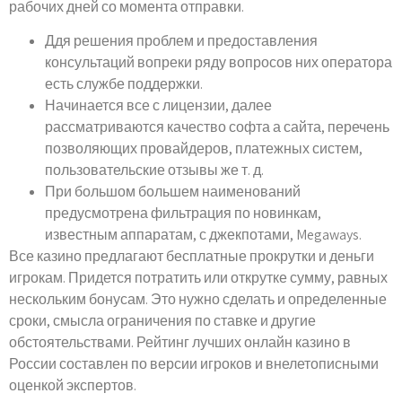
рабочих дней со момента отправки.
Ддя решения проблем и предоставления
консультаций вопреки ряду вопросов них оператора
есть службе поддержки.
Начинается все с лицензии, далее
рассматриваются качество софта а сайта, перечень
позволяющих провайдеров, платежных систем,
пользовательские отзывы же т. д.
При большом большем наименований
предусмотрена фильтрация по новинкам,
известным аппаратам, с джекпотами, Megaways.
Все казино предлагают бесплатные прокрутки и деньги
игрокам. Придется потратить или открутке сумму, равных
нескольким бонусам. Это нужно сделать и определенные
сроки, смысла ограничения по ставке и другие
обстоятельствами. Рейтинг лучших онлайн казино в
России составлен по версии игроков и внелетописными
оценкой экспертов.