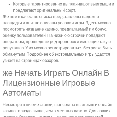
Которые гарантированно выплачивают выигрыши и
предлагают оригинальный софт.
Же нем в качестве списка представлены надежно
площадки и внятно описаны условия игры. Здесь можно
посмотреть название казино, предлагаемый им бонус,
оценку пользователей. На нижнюю строчки попадают
операторы, прошедшие ряд проверок и имеющие такую
репутацию. У их можно регистрироваться без риска быть
обманутым. Подробнее об экстремальных игры удастся
узнает на страницах обзоров.
же Начать Играть Онлайн В
Лицензионные Игровые
Автоматы
Несмотря в низкие ставки, шансом на выигрыш и онлайн-
казино гораздо выше, чем в местных казино. Для ловких