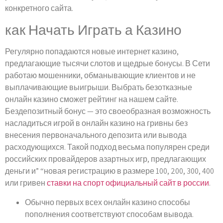
конкретного сайта.
как Начать Играть а Казино
Регулярно попадаются новые интернет казино,
предлагающие тысячи слотов и щедрые бонусы. В Сети
работаю мошенники, обманывающие клиентов и не
выплачивающие выигрыши. Выбрать безотказные
онлайн казино сможет рейтинг на нашем сайте.
Бездепозитный бонус — это своеобразная возможность
насладиться игрой в онлайн казино на гривны без
внесения первоначального депозита или вывода
расходующихся. Такой подход весьма популярен среди
российских провайдеров азартных игр, предлагающих
деньги и” “новая регистрацию в размере 100, 200, 300, 400
или гривен
ставки на спорт официальный сайт в россии
.
Обычно первых всех онлайн казино способы
пополнения соответствуют способам вывода.