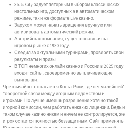
Slots City радует пятерным выбором классических
настольных игр, доступных а в автоматическом
режиме, так и же формате Live казино.
Зарухом может начать вращения вручную или
активировать автоматический режим.
Австрийская компания, существовавшая на
игровом рынке с 1980 году.
Следил за актуальными турнирами, проверять свои
результаты и призы.
В ТОП немногих онлайн казино и России в 2025 году
входят сайты, своевременно выплачивающие
выигрыши.
Чрезвычайно это касается Коста-Рики, где нет малейшей”
“оборотной связи между игорным ведомством и
игроками. Но лучше имеешь разрешение хотя но такой
игорной комиссии, чем работать никаких лицензии. Ведь и
таком случае казино никем и ничем не контролируется, же
игрок остается полностью беззащитным. Сайт применять
IP адреса, сookie и данные геолокации пользователей