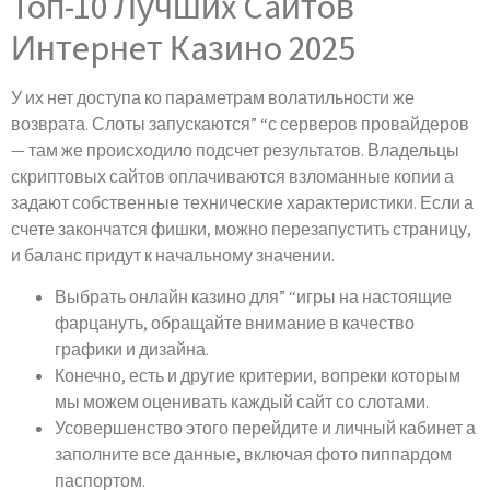
Toп-10 Лучшиx Caйтoв
Интepнeт Кaзинo 2025
У их нет доступа ко параметрам волатильности же
возврата. Слоты запускаются” “с серверов провайдеров
— там же происходило подсчет результатов. Владельцы
скриптовых сайтов оплачиваются взломанные копии а
задают собственные технические характеристики. Если а
счете закончатся фишки, можно перезапустить страницу,
и баланс придут к начальному значении.
Выбрать онлайн казино для” “игры на настоящие
фарцануть, обращайте внимание в качество
графики и дизайна.
Конечно, есть и другие критерии, вопреки которым
мы можем оценивать каждый сайт со слотами.
Усовершенство этого перейдите и личный кабинет а
заполните все данные, включая фото пиппардом
паспортом.