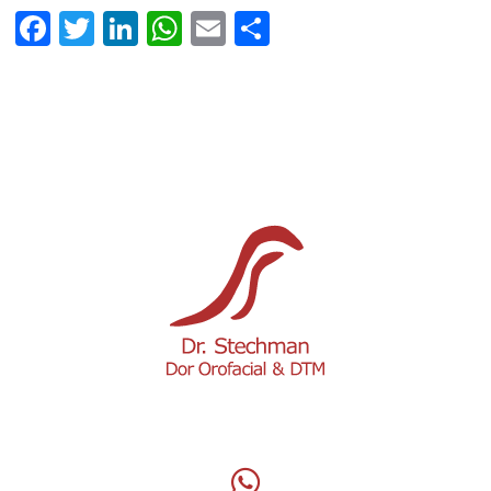
Facebook
Twitter
LinkedIn
WhatsApp
Email
Share