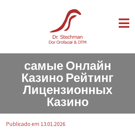
самые Онлайн
Казино Рейтинг
Лицензионных
Казино
Publicado em
13.01.2026