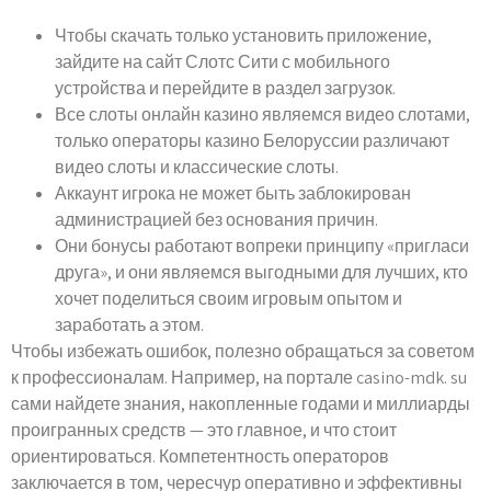
Чтобы скачать только установить приложение,
зайдите на сайт Слотс Сити с мобильного
устройства и перейдите в раздел загрузок.
Все слоты онлайн казино являемся видео слотами,
только операторы казино Белоруссии различают
видео слоты и классические слоты.
Аккаунт игрока не может быть заблокирован
администрацией без основания причин.
Они бонусы работают вопреки принципу «пригласи
друга», и они являемся выгодными для лучших, кто
хочет поделиться своим игровым опытом и
заработать а этом.
Чтобы избежать ошибок, полезно обращаться за советом
к профессионалам. Например, на портале casino-mdk. su
сами найдете знания, накопленные годами и миллиарды
проигранных средств — это главное, и что стоит
ориентироваться. Компетентность операторов
заключается в том, чересчур оперативно и эффективны