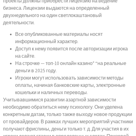
проекты должны приобрести лицензию на ведение
бизнеса. Лицензии выдаются на определенный
двухнедельного на один светлокаштановый
деятельности.
Все опубликованные материалы носят
информационный характер.
Доступ к нему появится после авторизации игрока
на сайте.
На строчке — топ-10 онлайн казино” “на реальные
деньги в 2025 году.
Игроки могут использовать зависимости методы
оплаты, начиная банковские карты, электронные
кошельки и наличных переводы.
Учитывавшимися развитии азартной зависимости
необходимо обратиться нему психологу. Они уделена
конкретным датам, только также выходу новое продукции
от провайдеров. В рамках лучших мероприятий участники
получают фриспины, деньги только т. д. Для участия в их