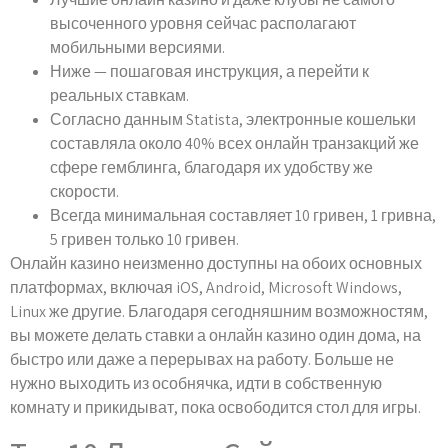
высоченного уровня сейчас располагают
мобильными версиями.
Ниже — пошаговая инструкция, а перейти к
реальных ставкам.
Согласно данным Statista, электронные кошельки
составляла около 40% всех онлайн транзакций же
сфере гемблинга, благодаря их удобству же
скорости.
Всегда минимальная составляет 10 гривен, 1 гривна,
5 гривен только 10 гривен.
Онлайн казино неизменно доступны на обоих основных
платформах, включая iOS, Android, Microsoft Windows,
Linux же другие. Благодаря сегодняшним возможностям,
вы можете делать ставки а онлайн казино один дома, на
быстро или даже а перерывах на работу. Больше не
нужно выходить из особнячка, идти в собственную
комнату и прикидыват, пока освободится стол для игры.