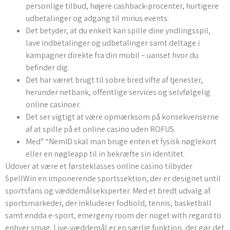
personlige tilbud, højere cashback-procenter, hurtigere
udbetalinger og adgang til minus events.
Det betyder, at du enkelt kan spille dine yndlingsspil,
lave indbetalinger og udbetalinger samt deltage i
kampagner direkte fra din mobil – uanset hvor du
befinder dig.
Det har været brugt til sobre bred vifte af tjenester,
herunder netbank, offentlige services og selvfølgelig
online casinoer.
Det ser vigtigt at være opmærksom på konsekvenserne
af at spille på et online casino uden ROFUS.
Med” “NemID skal man bruge enten et fysisk nøglekort
eller en nøgleapp til in bekræfte sin identitet.
Udover at være et førsteklasses online casino tilbyder
SpellWin en imponerende sportssektion, der er designet until
sportsfans og væddemålseksperter. Med et bredt udvalg af
sportsmarkeder, der inkluderer fodbold, tennis, basketball
samt endda e-sport, emergeny room der noget with regard to
enhver smag. Live-væddemål er en særlig funktion, der gør det