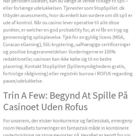
Når perioden udløber, kan du vælge at vende tilbage til spil –
eller forlænge udelukkelsen. Tjenester som StopSpillet. dk
tilbyder assessments, hvor du enkelt kan vurdere om dit spil er
ude af kontrol. Når ou casino lever operative til alle disse
punkter, er welcher en god probability for, at ni får en tryg og
gennemsigtig spiloplevelse. Tjek for en gyldig licens (MGA,
Curacao eGaming), SSL-kryptering, uafhængige certificeringer
og positive brugeranmeldelser. Vurderingerne er 100%
redaktionelle; casinoer kan ikke købe sig til en bedre
placering. Kontakt StopSpillet (Spillemyndighedens gratis,
fortrolige rådgivning) eller registrér burrow i ROFUS regarding
pause/udelukkelse.
Trin A Few: Begynd At Spille På
Casinoet Uden Rofus
For unserem, der elsker konkurrence og fællesskab, emergeny
room HexaBets turneringer en fantastisk måde in kombinere
underholdning og store gevinster på. HexaBet er kendt for sin