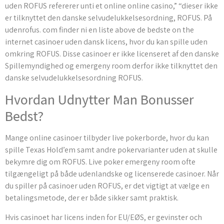
uden ROFUS refererer unti et online online casino,” “dieser ikke
er tilknyttet den danske selvudelukkelsesordning, ROFUS. På
udenrofus. com finder ni en liste above de bedste on the
internet casinoer uden dansk licens, hvor du kan spille uden
omkring ROFUS. Disse casinoer er ikke licenseret af den danske
Spillemyndighed og emergeny room derfor ikke tilknyttet den
danske selvudelukkelsesordning ROFUS.
Hvordan Udnytter Man Bonusser
Bedst?
Mange online casinoer tilbyder live pokerborde, hvor du kan
spille Texas Hold’em samt andre pokervarianter uden at skulle
bekymre dig om ROFUS. Live poker emergeny room ofte
tilgængeligt på både udenlandske og licenserede casinoer. Når
du spiller på casinoer uden ROFUS, er det vigtigt at vælge en
betalingsmetode, der er både sikker samt praktisk.
Hvis casinoet har licens inden for EU/EØS, er gevinster och