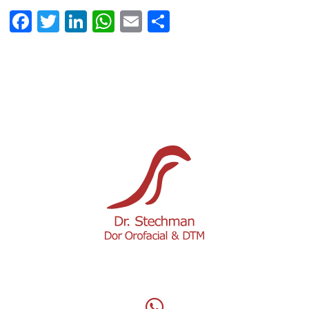
Facebook
Twitter
LinkedIn
WhatsApp
Email
Share