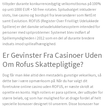
tilbyder durante konkurrencedygtig velkomstbonus på 100%
op unti 1000 EUR + 50 free rotates. Spiludvalget inkluderer
slots, live casino og bordspil fra leverandører som NetEnt
samt Evolution. ROFUS (Register Over Frivilligt Udelukkede
Spillere) er det danske selvudelukkelsessystem intended for
personer med spilproblemer. Systemet blev indført af
Spillemyndigheden i 2012 som en del af durante bredere
indsats imod spilleafhængighed.
Er Gevinster Fra Casinoer Uden
Om Rofus Skattepligtige?
Dog får man ikke altid den mestadels gunstige vekselkurs, så
dette bør i være opmærksom på. Når du har valgt dit
foretrukne online casino uden ROFUS, er næste skridt at
oprette en konto. High rollers er para spillere, der udbyder for
større beløb, og som har mulighed for at drage fordel af helt
specielle bonusser designet til unserem. Disse bonusser har