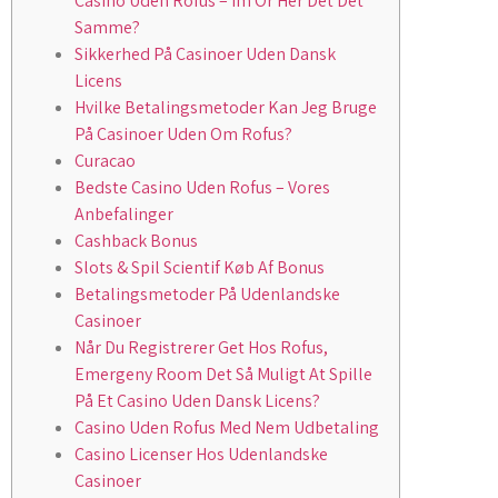
Casino Uden Rofus – Im Or Her Det Det
Samme?
Sikkerhed På Casinoer Uden Dansk
Licens
Hvilke Betalingsmetoder Kan Jeg Bruge
På Casinoer Uden Om Rofus?
Curacao
Bedste Casino Uden Rofus – Vores
Anbefalinger
Cashback Bonus
Slots & Spil Scientif Køb Af Bonus
Betalingsmetoder På Udenlandske
Casinoer
Når Du Registrerer Get Hos Rofus,
Emergeny Room Det Så Muligt At Spille
På Et Casino Uden Dansk Licens?
Casino Uden Rofus Med Nem Udbetaling
Casino Licenser Hos Udenlandske
Casinoer