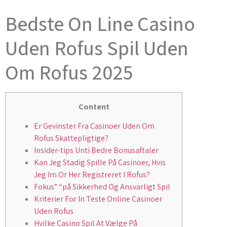
Bedste On Line Casino
Uden Rofus Spil Uden
Om Rofus 2025
Content
Er Gevinster Fra Casinoer Uden Om
Rofus Skattepligtige?
Insider-tips Unti Bedre Bonusaftaler
Kan Jeg Stadig Spille På Casinoer, Hvis
Jeg Im Or Her Registreret I Rofus?
Fokus” “på Sikkerhed Og Ansvarligt Spil
Kriterier For In Teste Online Casinoer
Uden Rofus
Hvilke Casino Spil At Vælge På