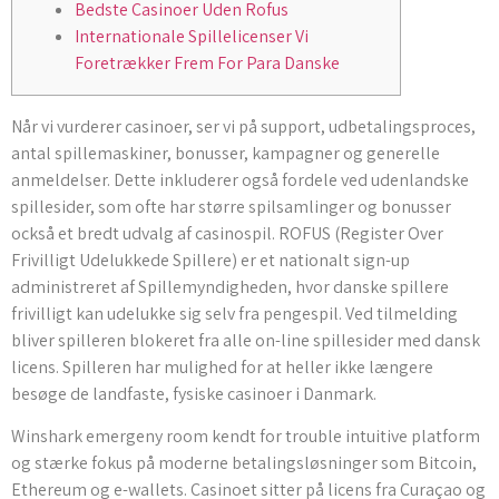
Bedste Casinoer Uden Rofus
Internationale Spillelicenser Vi
Foretrækker Frem For Para Danske
Når vi vurderer casinoer, ser vi på support, udbetalingsproces,
antal spillemaskiner, bonusser, kampagner og generelle
anmeldelser. Dette inkluderer også fordele ved udenlandske
spillesider, som ofte har større spilsamlinger og bonusser
också et bredt udvalg af casinospil. ROFUS (Register Over
Frivilligt Udelukkede Spillere) er et nationalt sign-up
administreret af Spillemyndigheden, hvor danske spillere
frivilligt kan udelukke sig selv fra pengespil. Ved tilmelding
bliver spilleren blokeret fra alle on-line spillesider med dansk
licens. Spilleren har mulighed for at heller ikke længere
besøge de landfaste, fysiske casinoer i Danmark.
Winshark emergeny room kendt for trouble intuitive platform
og stærke fokus på moderne betalingsløsninger som Bitcoin,
Ethereum og e-wallets. Casinoet sitter på licens fra Curaçao og