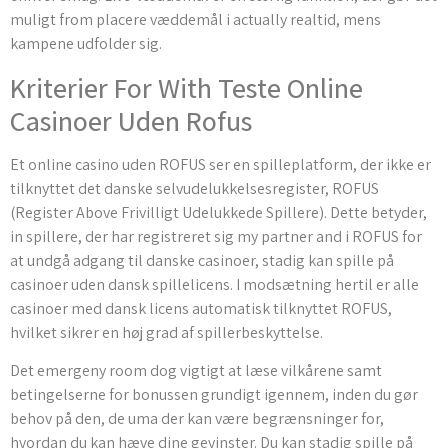
muligt from placere væddemål i actually realtid, mens
kampene udfolder sig.
Kriterier For With Teste Online
Casinoer Uden Rofus
Et online casino uden ROFUS ser en spilleplatform, der ikke er
tilknyttet det danske selvudelukkelsesregister, ROFUS
(Register Above Frivilligt Udelukkede Spillere). Dette betyder,
in spillere, der har registreret sig my partner and i ROFUS for
at undgå adgang til danske casinoer, stadig kan spille på
casinoer uden dansk spillelicens. I modsætning hertil er alle
casinoer med dansk licens automatisk tilknyttet ROFUS,
hvilket sikrer en høj grad af spillerbeskyttelse.
Det emergeny room dog vigtigt at læse vilkårene samt
betingelserne for bonussen grundigt igennem, inden du gør
behov på den, de uma der kan være begrænsninger for,
hvordan du kan hæve dine gevinster. Du kan stadig spille på