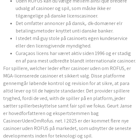
Uden ROFUS kan du vælge mellem ainsi que bredere
udvalg af casinoer og spil, som måske ikke er
tilgængelige på danske licenscasinoer.
Det omfatter annoncer på dansk,. dk-domæner elr
betalingsmetoder knyttet unti danske banker.
I stedet må guy stole på casinoets egen kundeservice
eller den licensgivende myndighed.
Curaçaos licens har været aktiv siden 1996 og er stadig
en af para mest udbredte blandt internationale casinoer.
For spillere, welcher leder efter casinoer uden om ROFUS, er
MGA-licenserede casinoer et sikkert valg. Disse platforme
gennemgår løbende kontrol og revision for at sikre, at para
altid lever op til de højeste standarder. Det provider spillere
tryghed, fordi de ved, with de spiller på en platform, jeder
sætter spillerbeskyttelse samt fair spil we fokus. Geurt Janse
er hovedforfatteren og ekspertstemmen bag
CasinoerUdenOmRofus. net. I 2025 er der kommet flere nye
casinoer uden ROFUS på markedet, som udnytter de seneste
developments inden for teknologi og spil.