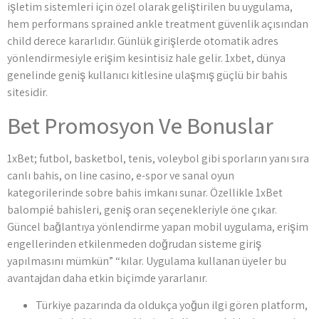
işletim sistemleri için özel olarak geliştirilen bu uygulama,
hem performans sprained ankle treatment güvenlik açısından
child derece kararlıdır. Günlük girişlerde otomatik adres
yönlendirmesiyle erişim kesintisiz hale gelir. 1xbet, dünya
genelinde geniş kullanıcı kitlesine ulaşmış güçlü bir bahis
sitesidir.
Bet Promosyon Ve Bonuslar
1xBet; futbol, basketbol, tenis, voleybol gibi sporların yanı sıra
canlı bahis, on line casino, e-spor ve sanal oyun
kategorilerinde sobre bahis imkanı sunar. Özellikle 1xBet
balompié bahisleri, geniş oran seçenekleriyle öne çıkar.
Güncel bağlantıya yönlendirme yapan mobil uygulama, erişim
engellerinden etkilenmeden doğrudan sisteme giriş
yapılmasını mümkün” “kılar. Uygulama kullanan üyeler bu
avantajdan daha etkin biçimde yararlanır.
Türkiye pazarında da oldukça yoğun ilgi gören platform,