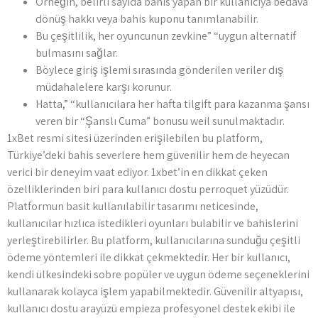
Örneğin, belirli sayıda bahis yapan bir kullanıcıya bedava
dönüş hakkı veya bahis kuponu tanımlanabilir.
Bu çeşitlilik, her oyuncunun zevkine” “uygun alternatif
bulmasını sağlar.
Böylece giriş işlemi sırasında gönderilen veriler dış
müdahalelere karşı korunur.
Hatta,” “kullanıcılara her hafta tilgift para kazanma şansı
veren bir “Şanslı Cuma” bonusu weil sunulmaktadır.
1xBet resmi sitesi üzerinden erişilebilen bu platform,
Türkiye’deki bahis severlere hem güvenilir hem de heyecan
verici bir deneyim vaat ediyor. 1xbet’in en dikkat çeken
özelliklerinden biri para kullanıcı dostu perroquet yüzüdür.
Platformun basit kullanılabilir tasarımı neticesinde,
kullanıcılar hızlıca istedikleri oyunları bulabilir ve bahislerini
yerleştirebilirler. Bu platform, kullanıcılarına sunduğu çeşitli
ödeme yöntemleri ile dikkat çekmektedir. Her bir kullanıcı,
kendi ülkesindeki sobre popüler ve uygun ödeme seçeneklerini
kullanarak kolayca işlem yapabilmektedir. Güvenilir altyapısı,
kullanıcı dostu arayüzü empieza profesyonel destek ekibi ile