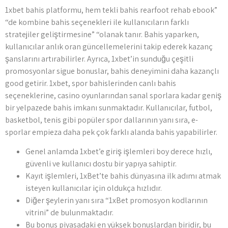
1xbet bahis platformu, hem tekli bahis rearfoot rehab ebook”
“de kombine bahis seçenekleri ile kullanıcıların farklı
stratejiler geliştirmesine” “olanak tanır. Bahis yaparken,
kullanıcılar anlık oran güncellemelerini takip ederek kazanç
şanslarını artırabilirler. Ayrıca, 1xbet’in sunduğu çeşitli
promosyonlar sigue bonuslar, bahis deneyimini daha kazançlı
good getirir. 1xbet, spor bahislerinden canlı bahis
seçeneklerine, casino oyunlarından sanal sporlara kadar geniş
bir yelpazede bahis imkanı sunmaktadır. Kullanıcılar, futbol,
basketbol, tenis gibi popüler spor dallarının yanı sıra, e-
sporlar empieza daha pek çok farklı alanda bahis yapabilirler.
Genel anlamda 1xbet’e giriş işlemleri boy derece hızlı,
güvenli ve kullanıcı dostu bir yapıya sahiptir.
Kayıt işlemleri, 1xBet’te bahis dünyasına ilk adımı atmak
isteyen kullanıcılar için oldukça hızlıdır.
Diğer şeylerin yanı sıra “1xBet promosyon kodlarının
vitrini” de bulunmaktadır.
Bu bonus piyasadaki en yüksek bonuslardan biridir, bu