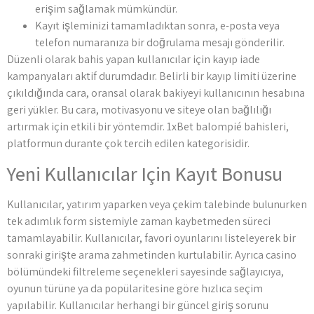
erişim sağlamak mümkündür.
Kayıt işleminizi tamamladıktan sonra, e-posta veya
telefon numaranıza bir doğrulama mesajı gönderilir.
Düzenli olarak bahis yapan kullanıcılar için kayıp iade
kampanyaları aktif durumdadır. Belirli bir kayıp limiti üzerine
çıkıldığında cara, oransal olarak bakiyeyi kullanıcının hesabına
geri yükler. Bu cara, motivasyonu ve siteye olan bağlılığı
artırmak için etkili bir yöntemdir. 1xBet balompié bahisleri,
platformun durante çok tercih edilen kategorisidir.
Yeni Kullanıcılar Için Kayıt Bonusu
Kullanıcılar, yatırım yaparken veya çekim talebinde bulunurken
tek adımlık form sistemiyle zaman kaybetmeden süreci
tamamlayabilir. Kullanıcılar, favori oyunlarını listeleyerek bir
sonraki girişte arama zahmetinden kurtulabilir. Ayrıca casino
bölümündeki filtreleme seçenekleri sayesinde sağlayıcıya,
oyunun türüne ya da popülaritesine göre hızlıca seçim
yapılabilir. Kullanıcılar herhangi bir güncel giriş sorunu