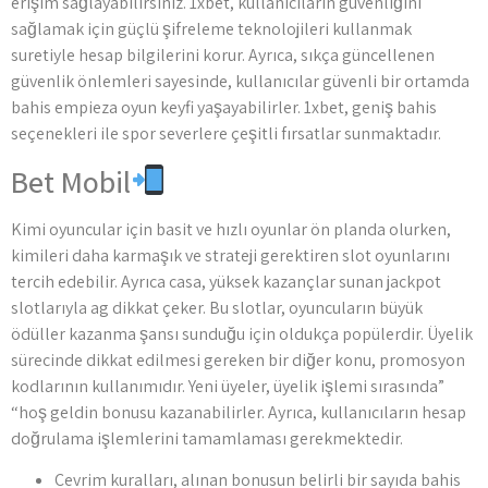
erişim sağlayabilirsiniz. 1xbet, kullanıcıların güvenliğini
sağlamak için güçlü şifreleme teknolojileri kullanmak
suretiyle hesap bilgilerini korur. Ayrıca, sıkça güncellenen
güvenlik önlemleri sayesinde, kullanıcılar güvenli bir ortamda
bahis empieza oyun keyfi yaşayabilirler. 1xbet, geniş bahis
seçenekleri ile spor severlere çeşitli fırsatlar sunmaktadır.
Bet Mobil
Kimi oyuncular için basit ve hızlı oyunlar ön planda olurken,
kimileri daha karmaşık ve strateji gerektiren slot oyunlarını
tercih edebilir. Ayrıca casa, yüksek kazançlar sunan jackpot
slotlarıyla ag dikkat çeker. Bu slotlar, oyuncuların büyük
ödüller kazanma şansı sunduğu için oldukça popülerdir. Üyelik
sürecinde dikkat edilmesi gereken bir diğer konu, promosyon
kodlarının kullanımıdır. Yeni üyeler, üyelik işlemi sırasında”
“hoş geldin bonusu kazanabilirler. Ayrıca, kullanıcıların hesap
doğrulama işlemlerini tamamlaması gerekmektedir.
Çevrim kuralları, alınan bonusun belirli bir sayıda bahis