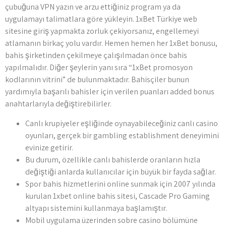
çubuğuna VPN yazın ve arzu ettiğiniz program ya da
uygulamayı talimatlara göre yükleyin. 1xBet Türkiye web
sitesine giriş yapmakta zorluk çekiyorsanız, engellemeyi
atlamanın birkaç yolu vardır. Hemen hemen her 1xBet bonusu,
bahis şirketinden çekilmeye çalışılmadan önce bahis
yapılmalıdır. Diğer şeylerin yanı sıra “1xBet promosyon
kodlarının vitrini” de bulunmaktadır. Bahisçiler bunun
yardımıyla başarılı bahisler için verilen puanları added bonus
anahtarlarıyla değiştirebilirler.
Canlı krupiyeler eşliğinde oynayabileceğiniz canlı casino
oyunları, gerçek bir gambling establishment deneyimini
evinize getirir.
Bu durum, özellikle canlı bahislerde oranların hızla
değiştiği anlarda kullanıcılar için büyük bir fayda sağlar.
Spor bahis hizmetlerini online sunmak için 2007 yılında
kurulan 1xbet online bahis sitesi, Cascade Pro Gaming
altyapı sistemini kullanmaya başlamıştır.
Mobil uygulama üzerinden sobre casino bölümüne