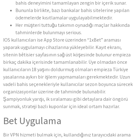
bahis deneyimini tamamlayan zengin bir içerik sunar.
Bununla birlikte, bazı bankalar bahis sitelerine yapılan
ödemelerde kısıtlamalar uygulayabilmektedir.
Her müşteri tuttuğu takımın oynadığı maçlar hakkında
tahminlerde bulunmayı serious.
IOS kullanıcıları ise App Store üzerinden “1xBet” araması
yaparak uygulamayı cihazlarına yükleyebilir. Kayıt ekranı,
sitenin bêtisier sayfasının sağ üst köşesinde bulunur empieza
birkaç dakika içerisinde tamamlanabilir. Üye olmadan önce
kullanıcıların 18 yaşını doldurmuş olmaları empieza Türkiye
yasalarına aykırı bir işlem yapmamaları gerekmektedir. Uzun
vadeli bahis seçenekleriyle kullanıcılar sezon boyunca sürecek
organizasyonlar üzerine de tahminde bulunabilir.
Şampiyonluk yarışı, ik sıralaması gibi detaylara dair öngörü
sunmak, strateji bazlı kuponlar için ideal ortam hazırlar.
Bet Uygulama
Bir VPN hizmeti bulmak için, kullandığınız tarayıcıdaki arama