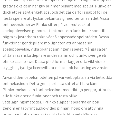
gradvis öka dem när guy blir mer bekant med spelet. Plinko är
dock ett relativt enkelt spel och det går därför snabbt för de
flesta spelare att lyckas bekanta sig mediterranean det. Vissa
onlineversioner av Plinko sitter på vidareutvecklat
spelupplevelsen genom att introducera funktioner som till
några ex justerbara risknivåer 6 anpassade spelbräden. Dessa
funktioner ger depilare möjligheten att anpassa sin
spelupplevelse, vilka ökar spänningen i spelet. Många sajter
tilltalar svenska depilare under namn och plinko sverige elr
plinko casino swe. Dessa plattformar lägger ofta vikt video
trygghet, tydliga licensvillkor och snabb hantering av vinster.
Använd demospelsmodellen på vår webbplats elr via betrodda
onlinekasinon. Detta ger e perfekta sättet att lära känna
Plinko-mekaniken i onlinekasinot med riktiga pengar, utforska
alla funktioner o funktioner och testa olika
vadslagningsmetoder. I Plinko släpper spelarna en boll
genom en labyrint audio-video pinnar i hopp om att vinna
priser när bollen landar i skilda fack. Att spela Plinko är