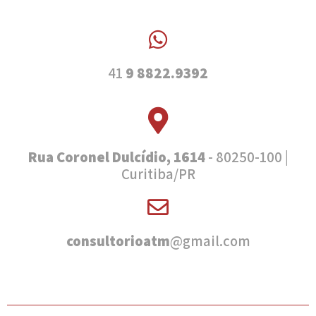
41
9 8822.9392
Rua Coronel Dulcídio, 1614
- 80250-100 |
Curitiba/PR
consultorioatm
@gmail.com