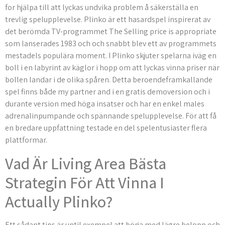
for hjälpa till att lyckas undvika problem å säkerställa en
trevlig spelupplevelse. Plinko är ett hasardspel inspirerat av
det berömda TV-programmet The Selling price is appropriate
som lanserades 1983 och och snabbt blev ett av programmets
mestadels populära moment. I Plinko skjuter spelarna iväg en
boll i en labyrint av käglor i hopp om att lyckas vinna priser när
bollen landar i de olika spåren. Detta beroendeframkallande
spel finns både my partner and i en gratis demoversion och i
durante version med höga insatser och har en enkel males
adrenalinpumpande och spännande spelupplevelse. För att få
en bredare uppfattning testade en del spelentusiaster flera
plattformar.
Vad Är Living Area Bästa
Strategin För Att Vinna I
Actually Plinko?
Ett sådant tips är until exempel att börja med lägre belopp och