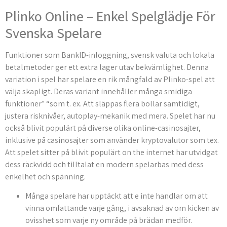
Plinko Online – Enkel Spelglädje För
Svenska Spelare
Funktioner som BankID-inloggning, svensk valuta och lokala
betalmetoder ger ett extra lager utav bekvämlighet. Denna
variation i spel har spelare en rik mångfald av Plinko-spel att
välja skapligt. Deras variant innehåller många smidiga
funktioner” “som t. ex. Att släppas flera bollar samtidigt,
justera risknivåer, autoplay-mekanik med mera. Spelet har nu
också blivit populärt på diverse olika online-casinosajter,
inklusive på casinosajter som använder kryptovalutor som tex.
Att spelet sitter på blivit populärt on the internet har utvidgat
dess räckvidd och tilltalat en modern spelarbas med dess
enkelhet och spänning.
Många spelare har upptäckt att e inte handlar om att
vinna omfattande varje gång, i avsaknad av om kicken av
ovisshet som varje ny område på brädan medför.