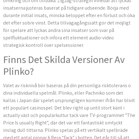
omkring och om tillbaka. Zigzag-strategin innebär att lyckas
insatserna justeras baserat på tidigare udseende. Börja med
durante initial insats, minska beloppet efter en förlust och öka
det efter sobre vinst. Detta tillvägagångssätt gör det möjligt
för spelare att lyckas ändra sina insatser som svar på
spelfluktuationer och införa ett element audio-video
strategisk kontroll över spelsessioner.
Finns Det Skilda Versioner Av
Plinko?
Valet av risknivå bör baseras på din personliga risktolerans o
dina individuella spelmål. Plinko, eller Pachniko som det
kallas i Japan där spelet ursprungligen kommer ifrån har blivit
ett populärt casinospel. Det blev right up until stort känt i
actually väst och populärkultur tack vare TV-programmet ”The
Price Is usually Right”, där det var ett fantastiskt omtyckt
inslag dull tittarna. Plinko spelas på ett vertikalt spelbräde
med ett antal pinnar 6 flera “fack” i botten. Det går till så att