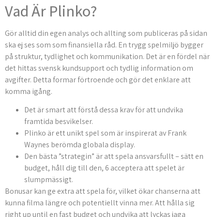
Vad Är Plinko?
Gör alltid din egen analys och allting som publiceras på sidan
ska ej ses som som finansiella råd. En trygg spelmiljö bygger
på struktur, tydlighet och kommunikation. Det är en fördel när
det hittas svensk kundsupport och tydlig information om
avgifter. Detta formar förtroende och gör det enklare att
komma igång.
Det är smart att förstå dessa krav för att undvika
framtida besvikelser.
Plinko är ett unikt spel som är inspirerat av Frank
Waynes berömda globala display.
Den bästa ”strategin” är att spela ansvarsfullt – sätt en
budget, håll dig till den, 6 acceptera att spelet är
slumpmässigt.
Bonusar kan ge extra att spela för, vilket ökar chanserna att
kunna filma längre och potentiellt vinna mer. Att hålla sig
right up until en fast budget och undvika att lyckas jaga