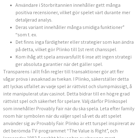
Användare i Storbritannien innehåller gett många
positiva recensioner, vilket gör spelet värt durante mer
detaljerad analys.
Deras variant innehåller många smidiga funktioner”
“som t. ex.
Det finns inga färdigheter eller strategier som kan ändra
på detta, vilket gör Plinko till 1st rent chansspel.
Kom ihåg att spela ansvarsfullt 6 inse att ingen strategi
ger absoluta garantier när det gäller spel.
Transparens i allt från regler till transaktioner gör att fler
vågar pröva i avsaknad av tvekan. I Plinko, säkerställer detta
att lyckas utfallet av varje spel är rättvist och slumpmässigt, å
inte manipulerat utav casinot. Detta bidrar till en högre grad
rättvist spel och säkerhet för spelare. Välj därför Plinkospel
som innehåller Provably Fair när du ska spela. Leta efter family
room här symbolen när du väljer spel så vet du att spelet
använder sig av Provably Fair. Plinko är ett turspel inspirerat av
det berömda TV-programmet “The Value is Right”, och